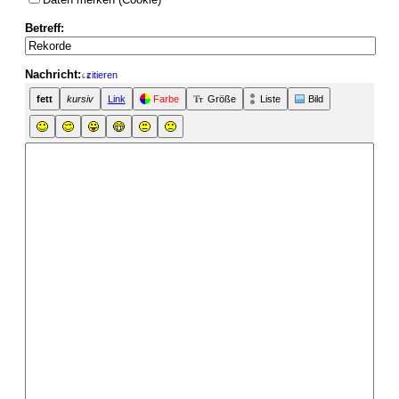
Betreff:
Nachricht:
zitieren
fett
kursiv
Link
Farbe
Größe
Liste
Bild