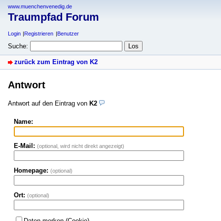
www.muenchenvenedig.de
Traumpfad Forum
Login
Registrieren
Benutzer
Suche:
zurück zum Eintrag von K2
Antwort
Antwort auf den Eintrag von
K2
Name:
E-Mail:
(optional, wird nicht direkt angezeigt)
Homepage:
(optional)
Ort:
(optional)
Daten merken (Cookie)