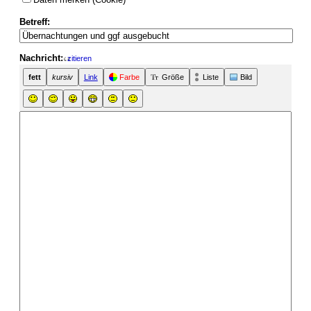
Betreff:
Nachricht:
zitieren
fett
kursiv
Link
Farbe
Größe
Liste
Bild