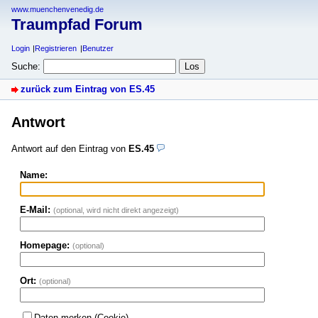
www.muenchenvenedig.de
Traumpfad Forum
Login
Registrieren
Benutzer
Suche:
zurück zum Eintrag von ES.45
Antwort
Antwort auf den Eintrag von
ES.45
Name:
E-Mail:
(optional, wird nicht direkt angezeigt)
Homepage:
(optional)
Ort:
(optional)
Daten merken (Cookie)