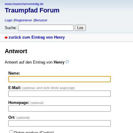
www.muenchenvenedig.de
Traumpfad Forum
Login
Registrieren
Benutzer
Suche:
zurück zum Eintrag von Henry
Antwort
Antwort auf den Eintrag von
Henry
Name:
E-Mail:
(optional, wird nicht direkt angezeigt)
Homepage:
(optional)
Ort:
(optional)
Daten merken (Cookie)