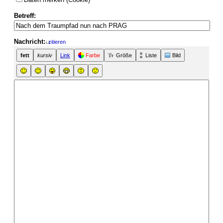
Betreff:
Nachricht:
zitieren
fett
kursiv
Link
Farbe
Größe
Liste
Bild