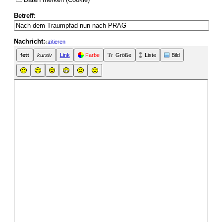
Betreff:
Nachricht:
zitieren
fett
kursiv
Link
Farbe
Größe
Liste
Bild