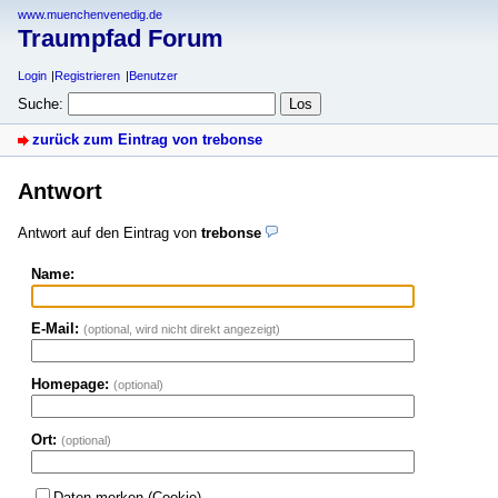
www.muenchenvenedig.de
Traumpfad Forum
Login
Registrieren
Benutzer
Suche:
zurück zum Eintrag von trebonse
Antwort
Antwort auf den Eintrag von
trebonse
Name:
E-Mail:
(optional, wird nicht direkt angezeigt)
Homepage:
(optional)
Ort:
(optional)
Daten merken (Cookie)