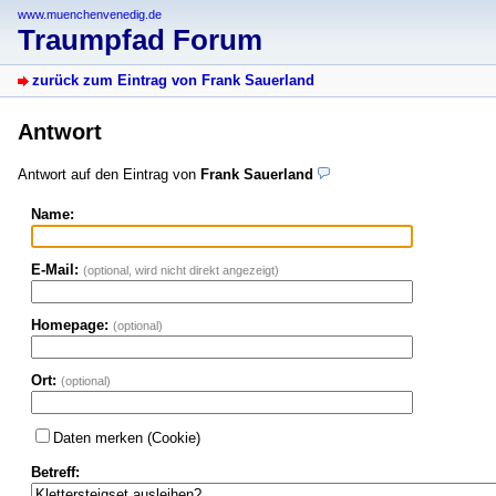
www.muenchenvenedig.de
Traumpfad Forum
zurück zum Eintrag von Frank Sauerland
Antwort
Antwort auf den Eintrag von
Frank Sauerland
Name:
E-Mail:
(optional, wird nicht direkt angezeigt)
Homepage:
(optional)
Ort:
(optional)
Daten merken (Cookie)
Betreff: