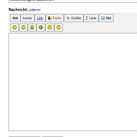
Nachricht:
zitieren
fett
kursiv
Link
Farbe
Größe
Liste
Bild