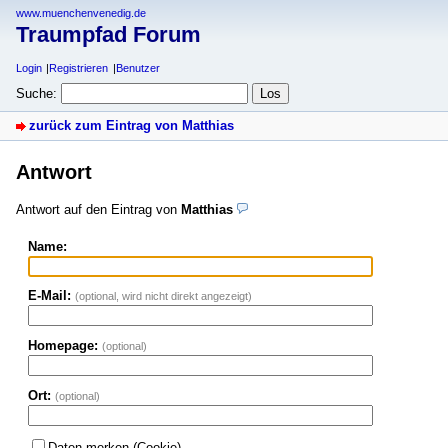
www.muenchenvenedig.de
Traumpfad Forum
Login
Registrieren
Benutzer
Suche:
zurück zum Eintrag von Matthias
Antwort
Antwort auf den Eintrag von
Matthias
Name:
E-Mail:
(optional, wird nicht direkt angezeigt)
Homepage:
(optional)
Ort:
(optional)
Daten merken (Cookie)