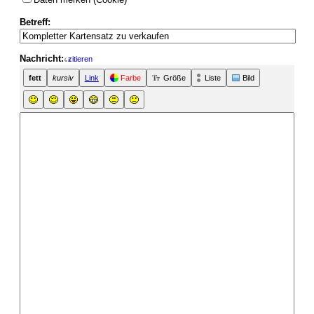
Betreff:
Nachricht:
zitieren
fett
kursiv
Link
Farbe
Größe
Liste
Bild