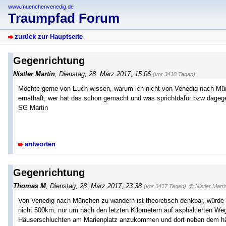
www.muenchenvenedig.de
Traumpfad Forum
zurück zur Hauptseite
Gegenrichtung
Nistler Martin
,
Dienstag, 28. März 2017, 15:06
(vor 3418 Tagen)
Möchte gerne von Euch wissen, warum ich nicht von Venedig nach Mün
ernsthaft, wer hat das schon gemacht und was sprichtdafür bzw dageg
SG Martin
antworten
Gegenrichtung
Thomas M
,
Dienstag, 28. März 2017, 23:38
(vor 3417 Tagen)
@ Nistler Marti
Von Venedig nach München zu wandern ist theoretisch denkbar, würde 
nicht 500km, nur um nach den letzten Kilometern auf asphaltierten We
Häuserschluchten am Marienplatz anzukommen und dort neben dem häs