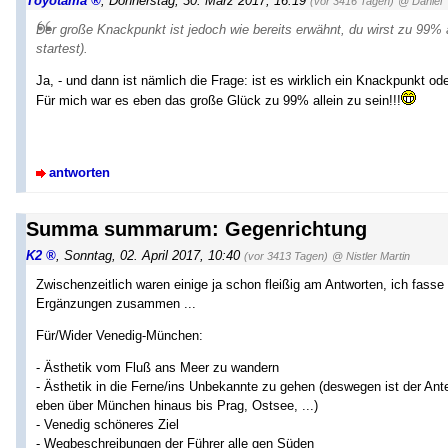
Toyotama
,
Donnerstag, 30. März 2017, 16:19
(vor 3416 Tagen)
@ Daniel
Der große Knackpunkt ist jedoch wie bereits erwähnt, du wirst zu 99% a
startest).
Ja, - und dann ist nämlich die Frage: ist es wirklich ein Knackpunkt ode
Für mich war es eben das große Glück zu 99% allein zu sein!!!
antworten
Summa summarum: Gegenrichtung
K2
,
Sonntag, 02. April 2017, 10:40
(vor 3413 Tagen)
@ Nistler Martin
Zwischenzeitlich waren einige ja schon fleißig am Antworten, ich fasse
Ergänzungen zusammen ...
Für/Wider Venedig-München:
- Ästhetik vom Fluß ans Meer zu wandern
- Ästhetik in die Ferne/ins Unbekannte zu gehen (deswegen ist der Ant
eben über München hinaus bis Prag, Ostsee, ...)
- Venedig schöneres Ziel
- Wegbeschreibungen der Führer alle gen Süden