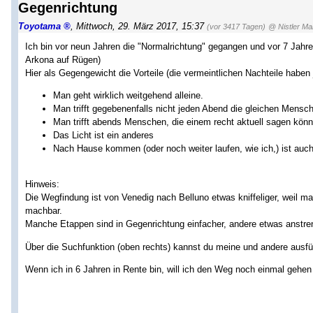
Gegenrichtung
Toyotama
,
Mittwoch, 29. März 2017, 15:37
(vor 3417 Tagen)
@ Nistler Mar
Ich bin vor neun Jahren die "Normalrichtung" gegangen und vor 7 Jahr
Arkona auf Rügen)
Hier als Gegengewicht die Vorteile (die vermeintlichen Nachteile haben
Man geht wirklich weitgehend alleine.
Man trifft gegebenenfalls nicht jeden Abend die gleichen Menschen
Man trifft abends Menschen, die einem recht aktuell sagen kön
Das Licht ist ein anderes
Nach Hause kommen (oder noch weiter laufen, wie ich,) ist auc
Hinweis:
Die Wegfindung ist von Venedig nach Belluno etwas kniffeliger, weil ma
machbar.
Manche Etappen sind in Gegenrichtung einfacher, andere etwas anstre
Über die Suchfunktion (oben rechts) kannst du meine und andere ausfü
Wenn ich in 6 Jahren in Rente bin, will ich den Weg noch einmal gehen 