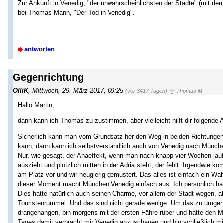
Zur Ankunft in Venedig, "der unwahrscheinlichsten der Städte" (mit dem
bei Thomas Mann, "Der Tod in Venedig".
antworten
Gegenrichtung
OlliK
,
Mittwoch, 29. März 2017, 09:25
(vor 3417 Tagen)
@ Thomas M
Hallo Martin,
dann kann ich Thomas zu zustimmen, aber vielleicht hilft dir folgende A
Sicherlich kann man vom Grundsatz her den Weg in beiden Richtungen
kann, dann kann ich selbstverständlich auch von Venedig nach Münche
Nur, wie gesagt, der Ahaeffekt, wenn man nach knapp vier Wochen lau
auszieht und plötzlich mitten in der Adria steht, der fehlt. Irgendwie 
am Platz vor und wir neugierig gemustert. Das alles ist einfach ein Wah
dieser Moment macht München Venedig einfach aus. Ich persönlich ha
Dies hatte natürlich auch seinen Charme, vor allem der Stadt wegen,
Touristenrummel. Und das sind nicht gerade wenige. Um das zu umgeh
drangehangen, bin morgens mit der ersten Fähre rüber und hatte den M
Tages damit verbracht mir Venedig anzuschauen und bin schließlich 