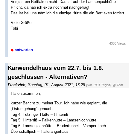
Vergiss ein Bettlaken nicht. Das ist auf der Lamsenjochhütte
Pflicht, da hab ich extra nochmal nachgefragt.
Das ist bei uns nämlich die einzige Hütte die ein Bettlaken fordert.
Viele Grüße
Tobi
4386 Views
antworten
Karwendelhaus vom 22.7. bis 1.8.
geschlossen - Alternativen?
Fleckvieh
,
Sonntag, 01. August 2021, 16:28
(vor 1831 Tagen)
@ Tobi
Hallo zusammen,
kurzer Bericht zu meiner Tour. Ich habe wie geplant, die
„Ostumgehung“ gemacht:
Tag 4: Tutzinger Hütte – Hinterriß
Tag 5: Hinterriß – Falkenhütte – Lamsenjochhütte
Tag 6: Lamsenjochhütte – Brudertunnel – Vomper Loch -
Überschalljoch – Hallerangerhaus