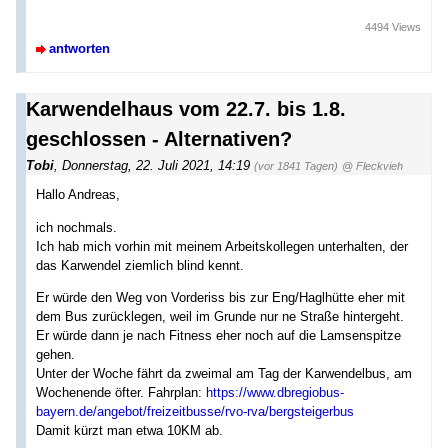
4494 Views
antworten
Karwendelhaus vom 22.7. bis 1.8.
geschlossen - Alternativen?
Tobi
,
Donnerstag, 22. Juli 2021, 14:19
(vor 1841 Tagen)
@ Fleckvieh
Hallo Andreas,
ich nochmals.
Ich hab mich vorhin mit meinem Arbeitskollegen unterhalten, der
das Karwendel ziemlich blind kennt.
Er würde den Weg von Vorderiss bis zur Eng/Haglhütte eher mit
dem Bus zurücklegen, weil im Grunde nur ne Straße hintergeht.
Er würde dann je nach Fitness eher noch auf die Lamsenspitze
gehen.
Unter der Woche fährt da zweimal am Tag der Karwendelbus, am
Wochenende öfter. Fahrplan:
https://www.dbregiobus-
bayern.de/angebot/freizeitbusse/rvo-rva/bergsteigerbus
Damit kürzt man etwa 10KM ab.