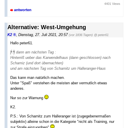
4401 Views
antworten
Alternative: West-Umgehung
K2
,
Dienstag, 27. Juli 2021, 20:57
(vor 1836 Tagen)
@ peter61
Hallo peter61.
[..] dann am nächsten Tag :
Hinterriß ueber das Karwendelhaus (dann geschlossen) nach
Scharniz (und dort übernachten)
und am nächsten Tag von Scharnitz um Halleranger-Haus
Das kann man natürlich machen.
Unter "Spaß" verstehen die meisten aber vermutlich etwas
anderes.
Nur so zur Warnung
K2.
P.S.: Von Scharnitz zum Halleranger ist (zugegebenermaßen
subjektiv) alleine schon in die Kategorie "nicht als Training, nur
zur Strafe einzuordnen"