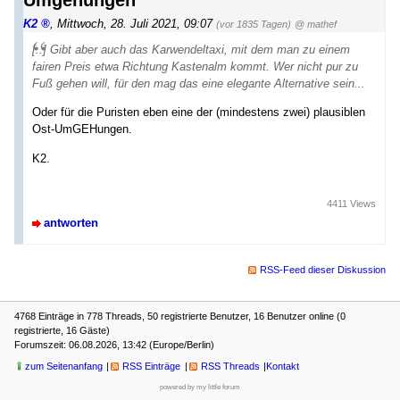
Umgehungen
K2
,
Mittwoch, 28. Juli 2021, 09:07
(vor 1835 Tagen)
@ mathef
[..] Gibt aber auch das Karwendeltaxi, mit dem man zu einem
fairen Preis etwa Richtung Kastenalm kommt. Wer nicht pur zu
Fuß gehen will, für den mag das eine elegante Alternative sein...
Oder für die Puristen eben eine der (mindestens zwei) plausiblen
Ost-UmGEHungen.
K2.
4411 Views
antworten
RSS-Feed dieser Diskussion
4768 Einträge in 778 Threads, 50 registrierte Benutzer, 16 Benutzer online (0
registrierte, 16 Gäste)
Forumszeit: 06.08.2026, 13:42 (Europe/Berlin)
zum Seitenanfang
RSS Einträge
RSS Threads
Kontakt
powered by my little forum