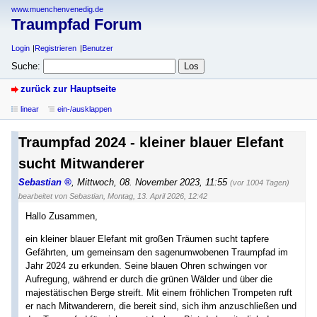
www.muenchenvenedig.de
Traumpfad Forum
Login
Registrieren
Benutzer
Suche:
zurück zur Hauptseite
linear
ein-/ausklappen
Traumpfad 2024 - kleiner blauer Elefant
sucht Mitwanderer
Sebastian
,
Mittwoch, 08. November 2023, 11:55
(vor 1004 Tagen)
bearbeitet von Sebastian
,
Montag, 13. April 2026, 12:42
Hallo Zusammen,
ein kleiner blauer Elefant mit großen Träumen sucht tapfere
Gefährten, um gemeinsam den sagenumwobenen Traumpfad im
Jahr 2024 zu erkunden. Seine blauen Ohren schwingen vor
Aufregung, während er durch die grünen Wälder und über die
majestätischen Berge streift. Mit einem fröhlichen Trompeten ruft
er nach Mitwanderern, die bereit sind, sich ihm anzuschließen und