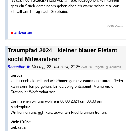
Ist das noch aktuell? Habe vor, am 8.8. loszugehen. Wir können
gern ein Stück gemeinsam gehen aber ich warne schon mal vor:
ich will am 1. Tag nach Geretsried...
2930 Views
antworten
Traumpfad 2024 - kleiner blauer Elefant
sucht Mitwanderer
Sebastian
,
Montag, 22. Juli 2024, 21:25
(vor 746 Tagen)
@ Andreas
Servus,
ja, ist noch aktuell und wir können gerne zusammen starten. Jeder
kann sein Tempo gehen, bin da völlig entspannt. Meine erste
Station ist Wolfsrathausen.
Dann sehen wir uns wohl am 08.08.2024 um 08:00 am
Marienplatz.
Wir können uns ggf. kurz zuvor am Fischbrunnen treffen.
Viele Grüße
Sebastian