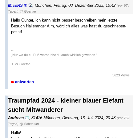
MicoRS
,
München
,
Freitag, 08. Dezember 2023, 10:42
(vor 974
Tagen)
@ Guenter
Hallo Günter, ich kann nicht besser beschreiben mein letzte
Besuch Halleranger Alm, wörtlich alles was hast du geschrieben-
passt!
--
„Nur wo du zu Fuß warst, bist du auch wirklich gewesen.”
J. W. Goethe
3623 Views
antworten
Traumpfad 2024 - kleiner blauer Elefant
sucht Mitwanderer
Andreas
,
81476 München
,
Dienstag, 16. Juli 2024, 20:48
(vor 752
Tagen)
@ Sebastian
Hallo!