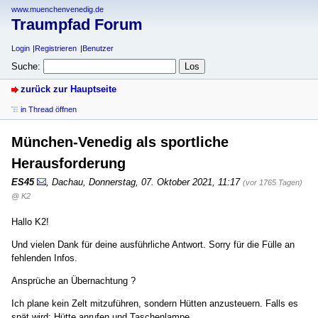
www.muenchenvenedig.de
Traumpfad Forum
Login
Registrieren
Benutzer
Suche:
zurück zur Hauptseite
in Thread öffnen
München-Venedig als sportliche
Herausforderung
ES45
,
Dachau
,
Donnerstag, 07. Oktober 2021, 11:17
(vor 1765 Tagen)
@ K2
Hallo K2!
Und vielen Dank für deine ausführliche Antwort. Sorry für die Fülle an
fehlenden Infos.
Ansprüche an Übernachtung ?
Ich plane kein Zelt mitzuführen, sondern Hütten anzusteuern. Falls es
spät wird: Hütte anrufen und Taschenlampe.