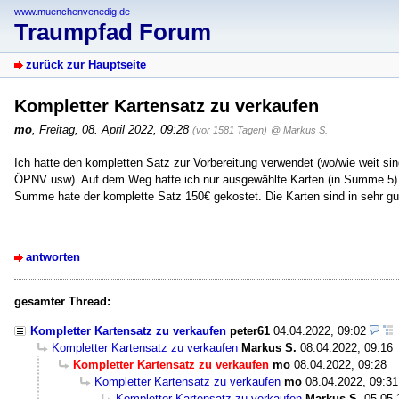
www.muenchenvenedig.de
Traumpfad Forum
zurück zur Hauptseite
Kompletter Kartensatz zu verkaufen
mo
,
Freitag, 08. April 2022, 09:28
(vor 1581 Tagen)
@ Markus S.
Ich hatte den kompletten Satz zur Vorbereitung verwendet (wo/wie weit sin
ÖPNV usw). Auf dem Weg hatte ich nur ausgewählte Karten (in Summe 5) 
Summe hate der komplette Satz 150€ gekostet. Die Karten sind in sehr g
antworten
gesamter Thread:
Kompletter Kartensatz zu verkaufen
peter61
04.04.2022, 09:02
Kompletter Kartensatz zu verkaufen
Markus S.
08.04.2022, 09:16
Kompletter Kartensatz zu verkaufen
mo
08.04.2022, 09:28
Kompletter Kartensatz zu verkaufen
mo
08.04.2022, 09:31
Kompletter Kartensatz zu verkaufen
Markus S.
05.05.