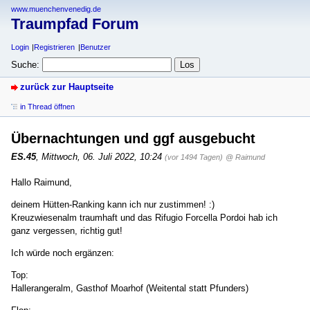
www.muenchenvenedig.de
Traumpfad Forum
Login
Registrieren
Benutzer
Suche:
zurück zur Hauptseite
in Thread öffnen
Übernachtungen und ggf ausgebucht
ES.45
,
Mittwoch, 06. Juli 2022, 10:24
(vor 1494 Tagen)
@ Raimund
Hallo Raimund,
deinem Hütten-Ranking kann ich nur zustimmen! :)
Kreuzwiesenalm traumhaft und das Rifugio Forcella Pordoi hab ich
ganz vergessen, richtig gut!
Ich würde noch ergänzen:
Top:
Hallerangeralm, Gasthof Moarhof (Weitental statt Pfunders)