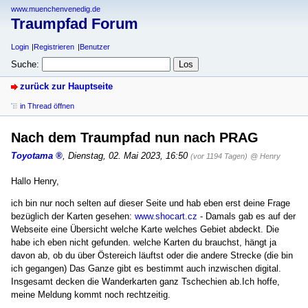
www.muenchenvenedig.de
Traumpfad Forum
Login
Registrieren
Benutzer
Suche:
zurück zur Hauptseite
in Thread öffnen
Nach dem Traumpfad nun nach PRAG
Toyotama
,
Dienstag, 02. Mai 2023, 16:50
(vor 1194 Tagen)
@ Henry
Hallo Henry,
ich bin nur noch selten auf dieser Seite und hab eben erst deine Frage
bezüglich der Karten gesehen:
www.shocart.cz
- Damals gab es auf der
Webseite eine Übersicht welche Karte welches Gebiet abdeckt. Die
habe ich eben nicht gefunden. welche Karten du brauchst, hängt ja
davon ab, ob du über Östereich läuftst oder die andere Strecke (die bin
ich gegangen) Das Ganze gibt es bestimmt auch inzwischen digital.
Insgesamt decken die Wanderkarten ganz Tschechien ab.Ich hoffe,
meine Meldung kommt noch rechtzeitig.