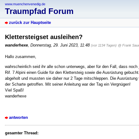
www.muenchenvenedig.de
Traumpfad Forum
zurück zur Hauptseite
Klettersteigset ausleihen?
wanderhexe
,
Donnerstag, 29. Juni 2023, 11:48
(vor 1134 Tagen)
@ Frank Saue
Hallo zusammen,
wahrscheinlich seid ihr alle schon unterwegs, aber für den Fall, dass noch
Rif. 7 Alpini einen Guide für den Klettersteig sowie die Ausrüstung gebuch
abgeholt und mussten sie daher nur 2 Tage mitschleppen. Die Ausrüstung w
der Scharte getroffen. Mit seiner Anleitung war der Tag ein Vergnügen!
Viel Spaß!
wanderhexe
antworten
gesamter Thread: