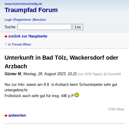
www.muenchenvenedig.de
Traumpfad Forum
Login
Registrieren
Benutzer
Suche:
zurück zur Hauptseite
in Thread öffnen
Unterkunft in Bad Tölz, Wackersdorf oder
Arzbach
Günter M
,
Montag, 28. August 2023, 10:21
(vor 1074 Tagen)
@ Günter64
Nur zur Info: waren am 8.8. in Arzbach beim Schusterpeter sehr gut
untergebracht.
Frühstück auch sehr gut für insg. 44€ p.P.
2790 Views
antworten