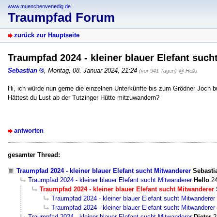
www.muenchenvenedig.de
Traumpfad Forum
zurück zur Hauptseite
Traumpfad 2024 - kleiner blauer Elefant such
Sebastian
,
Montag, 08. Januar 2024, 21:24
(vor 941 Tagen)
@ Hello
Hi, ich würde nun gerne die einzelnen Unterkünfte bis zum Grödner Joch 
Hättest du Lust ab der Tutzinger Hütte mitzuwandern?
antworten
gesamter Thread:
Traumpfad 2024 - kleiner blauer Elefant sucht Mitwanderer
Sebasti
Traumpfad 2024 - kleiner blauer Elefant sucht Mitwanderer
Hello
2
Traumpfad 2024 - kleiner blauer Elefant sucht Mitwanderer
Traumpfad 2024 - kleiner blauer Elefant sucht Mitwanderer
Traumpfad 2024 - kleiner blauer Elefant sucht Mitwanderer
Traumpfad 2024 - kleiner blauer Elefant sucht Mitwanderer
Dieter
2