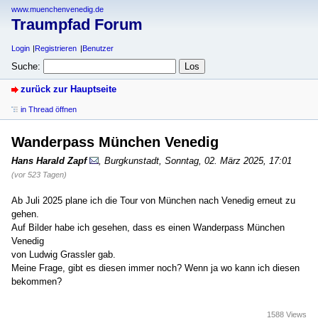
www.muenchenvenedig.de
Traumpfad Forum
Login
Registrieren
Benutzer
Suche:
zurück zur Hauptseite
in Thread öffnen
Wanderpass München Venedig
Hans Harald Zapf
,
Burgkunstadt
,
Sonntag, 02. März 2025, 17:01
(vor 523 Tagen)
Ab Juli 2025 plane ich die Tour von München nach Venedig erneut zu
gehen.
Auf Bilder habe ich gesehen, dass es einen Wanderpass München
Venedig
von Ludwig Grassler gab.
Meine Frage, gibt es diesen immer noch? Wenn ja wo kann ich diesen
bekommen?
1588 Views