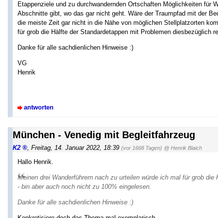
Etappenziele und zu durchwandernden Ortschaften Möglichkeiten für 
Abschnitte gibt, wo das gar nicht geht. Wäre der Traumpfad mit der Be
die meiste Zeit gar nicht in die Nähe von möglichen Stellplatzorten k
für grob die Hälfte der Standardetappen mit Problemen diesbezüglich r
Danke für alle sachdienlichen Hinweise :)
VG
Henrik
antworten
München - Venedig mit Begleitfahrzeug
K2
,
Freitag, 14. Januar 2022, 18:39
(vor 1668 Tagen)
@ Henrik Blaich
Hallo Henrik.
Meinen drei Wanderführern nach zu urteilen würde ich mal für grob die
- bin aber auch noch nicht zu 100% eingelesen.
Danke für alle sachdienlichen Hinweise :)
Konkretisiere doch das Thema mal exemplarisch.