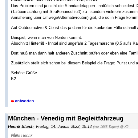
Das Problem sind ja nicht die Standardetappen - natürlich schneidest
(Talübernachtung mit Straßenanschluß) zu - sondern vielmehr zusa
Ännäherung über Umwege/Alternativrouten) gibt, die so in Frage kommt
Auf Outdooractive & Co ist das ja dann für die konkreten Fälle schnell a
Beispiel, wenn man von Norden kommt:
Abschnitt Hinterriß - Inntal sind ungefähr 2 Tagesmärsche (0,5 auf's K
Dort muß man dann halt anderen Zuschnitt prüfen oder eben eine Fami
Zusätzlich stellt sich schon bei diesem Beispiel die Frage: Purist und
Schöne Grüße
K2.
antworten
München - Venedig mit Begleitfahrzeug
Henrik Blaich
,
Freitag, 14. Januar 2022, 19:12
(vor 1668 Tagen)
@ K2
Hallo Henrik.