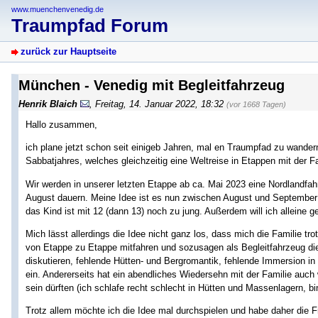
www.muenchenvenedig.de
Traumpfad Forum
zurück zur Hauptseite
München - Venedig mit Begleitfahrzeug
Henrik Blaich
,
Freitag, 14. Januar 2022, 18:32
(vor 1668 Tagen)
Hallo zusammen,
ich plane jetzt schon seit einigeb Jahren, mal en Traumpfad zu wander
Sabbatjahres, welches gleichzeitig eine Weltreise in Etappen mit der Fa
Wir werden in unserer letzten Etappe ab ca. Mai 2023 eine Nordlandfah
August dauern. Meine Idee ist es nun zwischen August und September 2
das Kind ist mit 12 (dann 13) noch zu jung. Außerdem will ich alleine g
Mich lässt allerdings die Idee nicht ganz los, dass mich die Familie t
von Etappe zu Etappe mitfahren und sozusagen als Begleitfahrzeug di
diskutieren, fehlende Hütten- und Bergromantik, fehlende Immersion in 
ein. Andererseits hat ein abendliches Wiedersehn mit der Familie auc
sein dürften (ich schlafe recht schlecht in Hütten und Massenlagern, bi
Trotz allem möchte ich die Idee mal durchspielen und habe daher die 