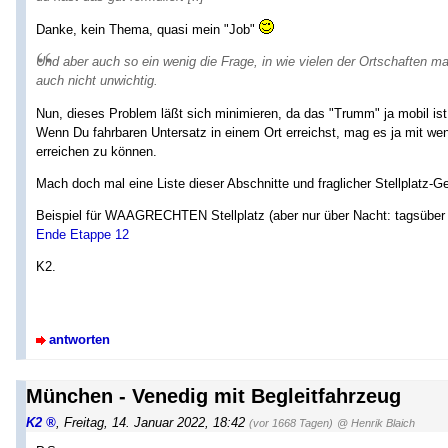
Danke, kein Thema, quasi mein "Job"
Und aber auch so ein wenig die Frage, in wie vielen der Ortschaften m
auch nicht unwichtig.
Nun, dieses Problem läßt sich minimieren, da das "Trumm" ja mobil is
Wenn Du fahrbaren Untersatz in einem Ort erreichst, mag es ja mit wen
erreichen zu können.
Mach doch mal eine Liste dieser Abschnitte und fraglicher Stellplatz-
Beispiel für WAAGRECHTEN Stellplatz (aber nur über Nacht: tagsüber
Ende Etappe 12
K2.
antworten
München - Venedig mit Begleitfahrzeug
K2
,
Freitag, 14. Januar 2022, 18:42
(vor 1668 Tagen)
@ Henrik Blaich