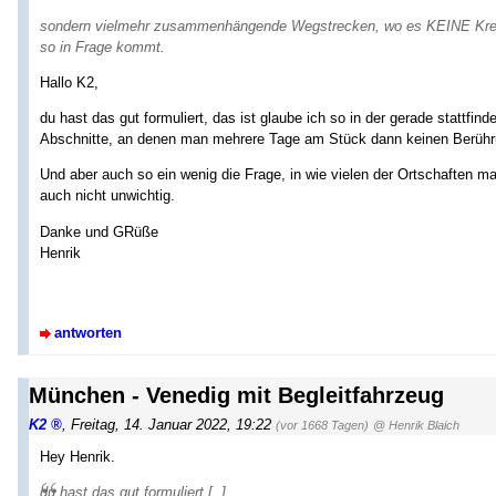
sondern vielmehr zusammenhängende Wegstrecken, wo es KEINE Kreuz
so in Frage kommt.
Hallo K2,
du hast das gut formuliert, das ist glaube ich so in der gerade stattfi
Abschnitte, an denen man mehrere Tage am Stück dann keinen Berühr
Und aber auch so ein wenig die Frage, in wie vielen der Ortschaften m
auch nicht unwichtig.
Danke und GRüße
Henrik
antworten
München - Venedig mit Begleitfahrzeug
K2
,
Freitag, 14. Januar 2022, 19:22
(vor 1668 Tagen)
@ Henrik Blaich
Hey Henrik.
du hast das gut formuliert [..]