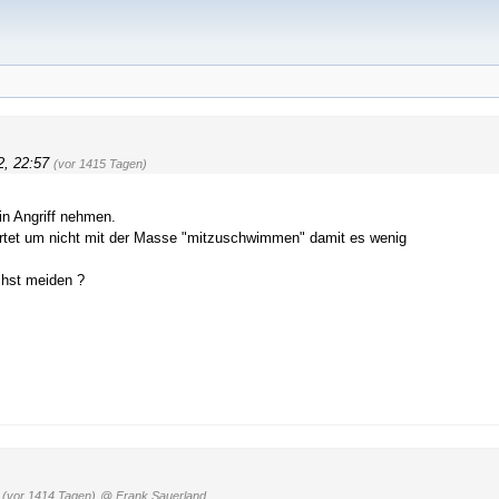
2, 22:57
(vor 1415 Tagen)
in Angriff nehmen.
tet um nicht mit der Masse "mitzuschwimmen" damit es wenig
chst meiden ?
(vor 1414 Tagen)
@ Frank Sauerland