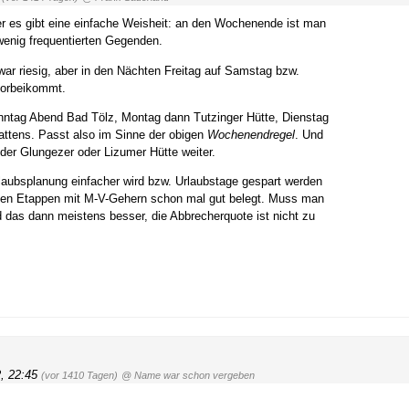
er es gibt eine einfache Weisheit: an den Wochenende ist man
wenig frequentierten Gegenden.
war riesig, aber in den Nächten Freitag auf Samstag bzw.
vorbeikommt.
ntag Abend Bad Tölz, Montag dann Tutzinger Hütte, Dienstag
attens. Passt also im Sinne der obigen
Wochenendregel
. Und
er Glungezer oder Lizumer Hütte weiter.
laubsplanung einfacher wird bzw. Urlaubstage gespart werden
sten Etappen mit M-V-Gehern schon mal gut belegt. Muss man
 das dann meistens besser, die Abbrecherquote ist nicht zu
, 22:45
(vor 1410 Tagen)
@ Name war schon vergeben