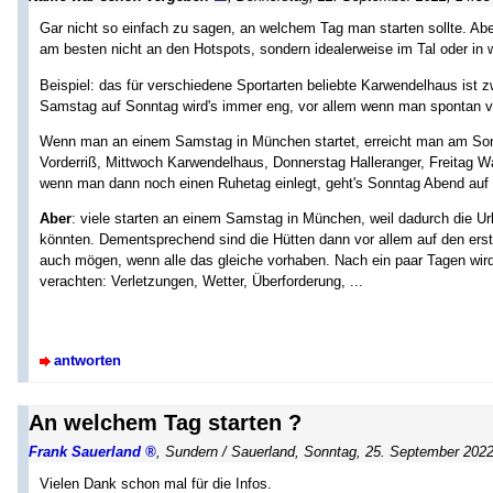
Gar nicht so einfach zu sagen, an welchem Tag man starten sollte. Ab
am besten nicht an den Hotspots, sondern idealerweise im Tal oder in 
Beispiel: das für verschiedene Sportarten beliebte Karwendelhaus ist z
Samstag auf Sonntag wird's immer eng, vor allem wenn man spontan 
Wenn man an einem Samstag in München startet, erreicht man am Son
Vorderriß, Mittwoch Karwendelhaus, Donnerstag Halleranger, Freitag W
wenn man dann noch einen Ruhetag einlegt, geht's Sonntag Abend auf d
Aber
: viele starten an einem Samstag in München, weil dadurch die Ur
könnten. Dementsprechend sind die Hütten dann vor allem auf den er
auch mögen, wenn alle das gleiche vorhaben. Nach ein paar Tagen wird
verachten: Verletzungen, Wetter, Überforderung, ...
antworten
An welchem Tag starten ?
Frank Sauerland
,
Sundern / Sauerland
,
Sonntag, 25. September 2022
Vielen Dank schon mal für die Infos.