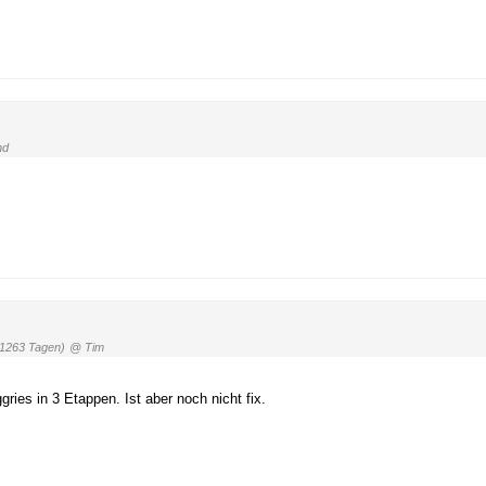
nd
 1263 Tagen)
@ Tim
ries in 3 Etappen. Ist aber noch nicht fix.