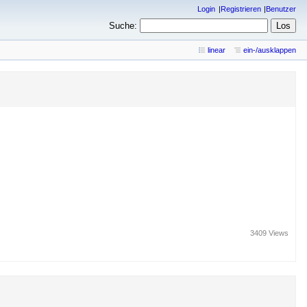
Login
Registrieren
Benutzer
Suche:
linear
ein-/ausklappen
3409 Views