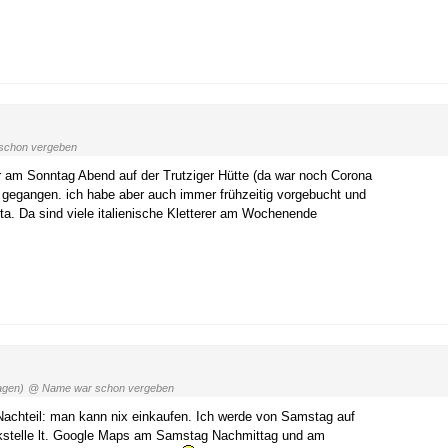
schon vergeben
r am Sonntag Abend auf der Trutziger Hütte (da war noch Corona
h gegangen. ich habe aber auch immer frühzeitig vorgebucht und
ta. Da sind viele italienische Kletterer am Wochenende
agen)
@ Name war schon vergeben
achteil: man kann nix einkaufen. Ich werde von Samstag auf
Tankstelle lt. Google Maps am Samstag Nachmittag und am