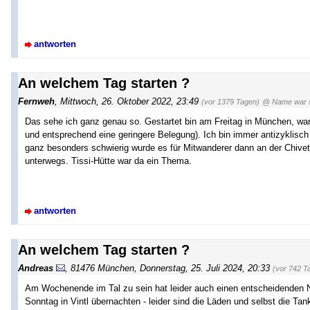
antworten
An welchem Tag starten ?
Fernweh
,
Mittwoch, 26. Oktober 2022, 23:49
(vor 1379 Tagen)
@ Name war 
Das sehe ich ganz genau so. Gestartet bin am Freitag in München, wa
und entsprechend eine geringere Belegung). Ich bin immer antizyklisc
ganz besonders schwierig wurde es für Mitwanderer dann an der Chivet
unterwegs. Tissi-Hütte war da ein Thema.
antworten
An welchem Tag starten ?
Andreas
,
81476 München
,
Donnerstag, 25. Juli 2024, 20:33
(vor 742 T
Am Wochenende im Tal zu sein hat leider auch einen entscheidenden N
Sonntag in Vintl übernachten - leider sind die Läden und selbst die 