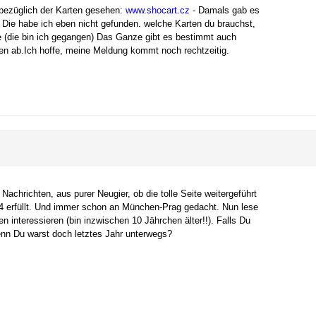
e bezüglich der Karten gesehen:
www.shocart.cz
- Damals gab es
 Die habe ich eben nicht gefunden. welche Karten du brauchst,
ke (die bin ich gegangen) Das Ganze gibt es bestimmt auch
en ab.Ich hoffe, meine Meldung kommt noch rechtzeitig.
chrichten, aus purer Neugier, ob die tolle Seite weitergeführt
14 erfüllt. Und immer schon an München-Prag gedacht. Nun lese
 interessieren (bin inzwischen 10 Jährchen älter!!). Falls Du
denn Du warst doch letztes Jahr unterwegs?