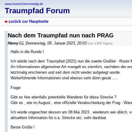
www.muenchenvenedig.de
Traumpfad Forum
zurück zur Hauptseite
Nach dem Traumpfad nun nach PRAG
Henry
,
Donnerstag, 05. Januar 2023, 20:03
(vor 1309 Tagen)
Hallo in die Runde !
Ich würde nach dem Traumpfad (2021) nun die zweite Graßler - Rout
An Informationen allgemeiner Art mangelt es ziemlich, nachdem der ers
letztmalig erschienen und seit dem nicht wieder aufgelegt wurde.
Weiterführende Informationen sind ebenso sehr dünn gesät .....
Frage:
Gibt es hier ebenfalls potentielle Wanderer für diese Strecke ?
Gibt es , wie im August , eine offizielle Verabschiedung der Prag - Wa
Ich würde ungeachtet dessen am 08.Mai 2023 , wiederum wie üblich, v
aktuellere Information für o.a. Strecke etc. sehr dankbar.
Beste Grüße !