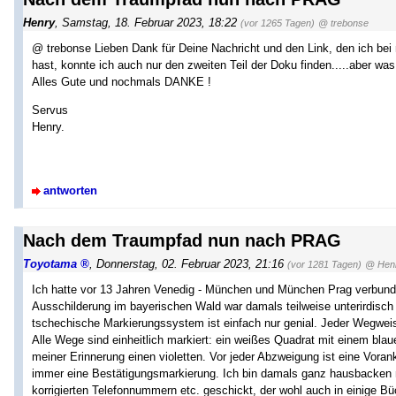
Henry
,
Samstag, 18. Februar 2023, 18:22
(vor 1265 Tagen)
@ trebonse
@ trebonse Lieben Dank für Deine Nachricht und den Link, den ich b
hast, konnte ich auch nur den zweiten Teil der Doku finden.....aber was 
Alles Gute und nochmals DANKE !
Servus
Henry.
antworten
Nach dem Traumpfad nun nach PRAG
Toyotama
,
Donnerstag, 02. Februar 2023, 21:16
(vor 1281 Tagen)
@ Hen
Ich hatte vor 13 Jahren Venedig - München und München Prag verbund
Ausschilderung im bayerischen Wald war damals teilweise unterirdisch 
tschechische Markierungssystem ist einfach nur genial. Jeder Wegwei
Alle Wege sind einheitlich markiert: ein weißes Quadrat mit einem bla
meiner Erinnerung einen violetten. Vor jeder Abzweigung ist eine Vor
immer eine Bestätigungsmarkierung. Ich bin damals ganz hausbacken n
korrigierten Telefonnummern etc. geschickt, der wohl auch in einige B