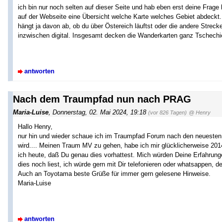
ich bin nur noch selten auf dieser Seite und hab eben erst deine Frag
auf der Webseite eine Übersicht welche Karte welches Gebiet abdeckt.
hängt ja davon ab, ob du über Östereich läuftst oder die andere Strec
inzwischen digital. Insgesamt decken die Wanderkarten ganz Tschechi
antworten
Nach dem Traumpfad nun nach PRAG
Maria-Luise
,
Donnerstag, 02. Mai 2024, 19:18
(vor 826 Tagen)
@ Henry
Hallo Henry,
nur hin und wieder schaue ich im Traumpfad Forum nach den neuesten Na
wird.... Meinen Traum MV zu gehen, habe ich mir glücklicherweise 20
ich heute, daß Du genau dies vorhattest. Mich würden Deine Erfahrungen
dies noch liest, ich würde gern mit Dir telefonieren oder whatsappen, 
Auch an Toyotama beste Grüße für immer gern gelesene Hinweise.
Maria-Luise
antworten