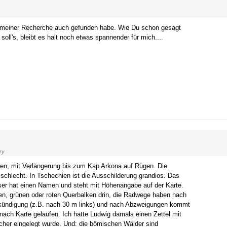
ei meiner Recherche auch gefunden habe. Wie Du schon gesagt
soll's, bleibt es halt noch etwas spannender für mich....
ry
en, mit Verlängerung bis zum Kap Arkona auf Rügen. Die
schlecht. In Tschechien ist die Ausschilderung grandios. Das
ser hat einen Namen und steht mit Höhenangabe auf der Karte.
uen, grünen oder roten Querbalken drin, die Radwege haben nach
ankündigung (z.B. nach 30 m links) und nach Abzweigungen kommt
ach Karte gelaufen. Ich hatte Ludwig damals einen Zettel mit
ücher eingelegt wurde. Und: die bömischen Wälder sind