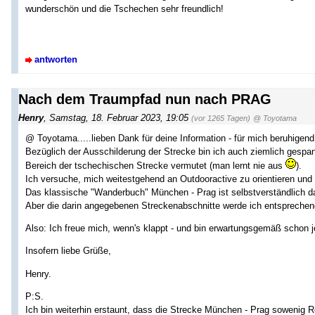
wunderschön und die Tschechen sehr freundlich!
antworten
Nach dem Traumpfad nun nach PRAG
Henry
,
Samstag, 18. Februar 2023, 19:05
(vor 1265 Tagen)
@ Toyotama
@ Toyotama.....lieben Dank für deine Information - für mich beruhigend 
Bezüglich der Ausschilderung der Strecke bin ich auch ziemlich gespann
Bereich der tschechischen Strecke vermutet (man lernt nie aus
).
Ich versuche, mich weitestgehend an Outdooractive zu orientieren und h
Das klassische "Wanderbuch" München - Prag ist selbstverständlich da
Aber die darin angegebenen Streckenabschnitte werde ich entsprechen
Also: Ich freue mich, wenn's klappt - und bin erwartungsgemäß schon j
Insofern liebe Grüße,
Henry.
P:S.
Ich bin weiterhin erstaunt, dass die Strecke München - Prag sowenig R