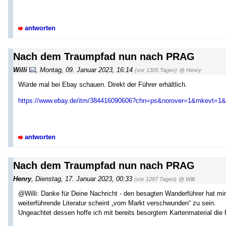
antworten
Nach dem Traumpfad nun nach PRAG
Willi
,
Montag, 09. Januar 2023, 16:14
(vor 1305 Tagen)
@ Henry
Würde mal bei Ebay schauen. Direkt der Führer erhältlich.
https://www.ebay.de/itm/384416090606?chn=ps&norover=1&mkevt=1&m
antworten
Nach dem Traumpfad nun nach PRAG
Henry
,
Dienstag, 17. Januar 2023, 00:33
(vor 1297 Tagen)
@ Willi
@Willi: Danke für Deine Nachricht - den besagten Wanderführer hat mir 
weiterführende Literatur scheint „vom Markt verschwunden“ zu sein.
Ungeachtet dessen hoffe ich mit bereits besorgtem Kartenmaterial di