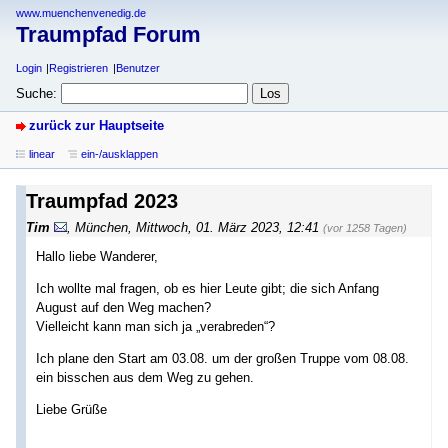
www.muenchenvenedig.de
Traumpfad Forum
Login
Registrieren
Benutzer
Suche:
zurück zur Hauptseite
linear
ein-/ausklappen
Traumpfad 2023
Tim
,
München
,
Mittwoch, 01. März 2023, 12:41
(vor 1258 Tagen)
Hallo liebe Wanderer,
Ich wollte mal fragen, ob es hier Leute gibt; die sich Anfang
August auf den Weg machen?
Vielleicht kann man sich ja „verabreden“?
Ich plane den Start am 03.08. um der großen Truppe vom 08.08.
ein bisschen aus dem Weg zu gehen.
Liebe Grüße