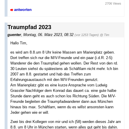
2706 Views
antworten
Traumpfad 2023
guenter
,
Montag, 06. März 2023, 08:32
(vor 1253 Tagen)
@ Tim
Hallo Tim,
es wird am 8.8.um 8 Uhr keine Massen am Marienplatz geben.
Dort treffen sich nur die M/V-Freunde und ein paar (i.d.R. 2-5)
Wanderer die den Traumpfad gehen wollen. Der Rest von den rd.
30 Leuten siehst du spätestens ab Schäftlarn nicht mehr. Ich bin
2007 am 8.8. gestartet und hab das Treffen zum
Erfahrungsaustausch mit den M/V-Freunden genutzt.
Am Marienplatz gibt es eine kurze Ansprache vom Ludwig
Grassler Nachfolger dem Konrad das dauert ca. eine gute halbe
Stunde dann geht es auch schon los Richtung Süden. Die M/V-
Freunde begleiten die Traumpfadwanderer dann aus München
hinaus bis max. Schäftlarn, wenn du es willst ansonsten kann
Jeder gehen wie er will.
Zwei bis drei Kollegen von mir und ich (58) werden dieses Jahr am
8.8. um 8 Uhr in München starten, wenn alles gut geht bis dahin.