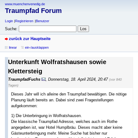
www.muenchenvenedig.de
Traumpfad Forum
Login
Registrieren
Benutzer
Suche:
zurück zur Hauptseite
linear
ein-/ausklappen
Unterkunft Wolfratshausen sowie
Klettersteig
TraumpfadFuchs
,
Donnerstag, 18. April 2024, 20:47
(vor 840
Tagen)
Dieses Jahr will ich alleine den Traumpfad bewältigen. Die nötige
Planung läuft bereits an. Dabei sind zwei Fragestellungen
aufgekommen:
1) Die Unterbringung in Wolfratshausen.
Die klassische Traumpfad Adresse, welches auch im Rothe
angegeben ist, war Hotel Humplbräu. Dieses macht aber keine
Gästeunterbringung mehr. Meine Suche hat bisher nur