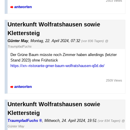
2503 Views
antworten
Unterkunft Wolfratshausen sowie
Klettersteig
Günter May
,
Montag, 22. April 2024, 07:32
(vor 836 Tagen)
@
TraumpfadFuchs
Der Grüne Baum müsste noch Zimmer haben allerdings (letzter
Stand 2023) ohne Frühstück
https://xn--ristorante-grner-baum-wolfratshausen-q0d.de/
2509 Views
antworten
Unterkunft Wolfratshausen sowie
Klettersteig
TraumpfadFuchs
,
Mittwoch, 24. April 2024, 19:51
(vor 834 Tagen)
@
Günter May