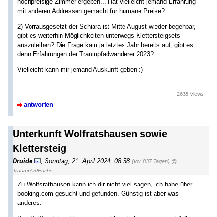
hochpreisige Zimmer ergeben... Hat vielleicht jemand Erfahrung
mit anderen Addressen gemacht für humane Preise?
2) Vorrausgesetzt der Schiara ist Mitte August wieder begehbar,
gibt es weiterhin Möglichkeiten unterwegs Klettersteigsets
auszuleihen? Die Frage kam ja letztes Jahr bereits auf, gibt es
denn Erfahrungen der Traumpfadwanderer 2023?
Vielleicht kann mir jemand Auskunft geben :)
2638 Views
antworten
Unterkunft Wolfratshausen sowie
Klettersteig
Druide
,
Sonntag, 21. April 2024, 08:58
(vor 837 Tagen)
@
TraumpfadFuchs
Zu Wolfsrathausen kann ich dir nicht viel sagen, ich habe über
booking.com gesucht und gefunden. Günstig ist aber was
anderes.