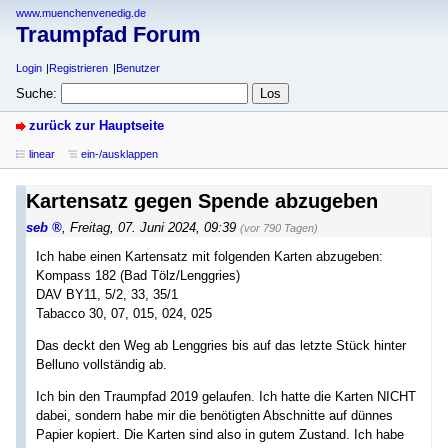
www.muenchenvenedig.de
Traumpfad Forum
Login
Registrieren
Benutzer
Suche:
zurück zur Hauptseite
linear
ein-/ausklappen
Kartensatz gegen Spende abzugeben
seb
,
Freitag, 07. Juni 2024, 09:39
(vor 790 Tagen)
Ich habe einen Kartensatz mit folgenden Karten abzugeben:
Kompass 182 (Bad Tölz/Lenggries)
DAV BY11, 5/2, 33, 35/1
Tabacco 30, 07, 015, 024, 025
Das deckt den Weg ab Lenggries bis auf das letzte Stück hinter
Belluno vollständig ab.
Ich bin den Traumpfad 2019 gelaufen. Ich hatte die Karten NICHT
dabei, sondern habe mir die benötigten Abschnitte auf dünnes
Papier kopiert. Die Karten sind also in gutem Zustand. Ich habe