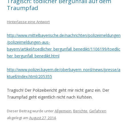
Tragisch: tödlicher Bergunfall auf dem
Traumpfad
Hinterlasse eine Antwort
http://www.mittelbayerische.de/nachrichten/polizeimeldungen
/polizeimeldungen-aus-
bayern/artikel/toedlicher_bergunfall_benedikt/1106199/toedlic
her_bergunfall_benedikt.html
http://www.polizei.bayern.de/oberbayern_nord/news/presse/a
ktuell/index.html/205355
Tragisch! Der Polizeibericht geht mir nicht ganz ein. Der
Traumpfad geht eigentlich nicht nach Kufstein.
Dieser Beitrag wurde unter
Allgemein
,
Berichte
,
Gefahren
abgelegt am
August 27, 2014
.