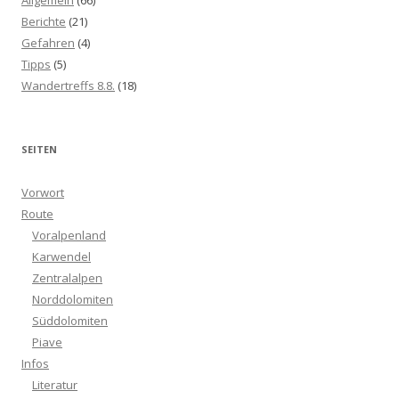
Allgemein
(66)
Berichte
(21)
Gefahren
(4)
Tipps
(5)
Wandertreffs 8.8.
(18)
SEITEN
Vorwort
Route
Voralpenland
Karwendel
Zentralalpen
Norddolomiten
Süddolomiten
Piave
Infos
Literatur