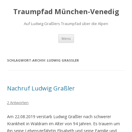
Traumpfad München-Venedig
Auf Ludwig Graßlers Traumpfad über die Alpen
Zum
Menü
Inhalt
springen
SCHLAGWORT-ARCHIV:
LUDWIG GRASSLER
Nachruf Ludwig Graßler
2 Antworten
Am 22.08.2019 verstarb Ludwig Graßler nach schwerer
Krankheit in Waldram im Alter von 94 Jahren. Es trauern um
ihn seine Lebensgefährtin Elisabeth und seine Familie und