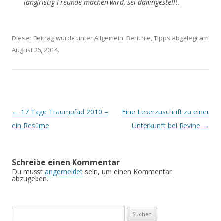
langfristig Freunde machen wird, sei dahingestellt.
Dieser Beitrag wurde unter
Allgemein
,
Berichte
,
Tipps
abgelegt am
August 26, 2014
.
Artikel-
←
17 Tage Traumpfad 2010 –
Eine Leserzuschrift zu einer
Navigation
ein Resüme
Unterkunft bei Revine
→
Schreibe einen Kommentar
Du musst
angemeldet
sein, um einen Kommentar
abzugeben.
Suche