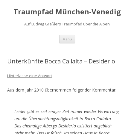
Traumpfad München-Venedig
Auf Ludwig Graßlers Traumpfad über die Alpen
Zum
Menü
Inhalt
springen
Unterkünfte Bocca Callalta – Desiderio
Hinterlasse eine Antwort
Aus dem Jahr 2010 übernommen folgender Kommentar:
Leider gibt es seit einiger Zeit immer wieder Verwirrung
um die Übernachtungsmöglichkeit in Bocca Callalta.
Das ehemalige Albergo Desiderio existiert angeblich
nicht mehr. Das ist falsch. Im selben Haus in Bocca